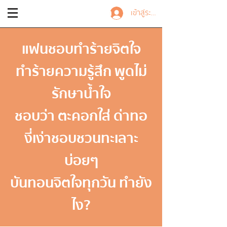
Trainer Nalisa
เข้าสู่ระบบ
แฟนชอบทำร้ายจิตใจ
ทำร้ายความรู้สึก พูดไม่
รักษาน้ำใจ
ชอบว่า ตะคอกใส่ ด่าทอ
งี่เง่าชอบชวนทะเลาะ
บ่อยๆ
บันทอนจิตใจทุกวัน ทำยัง
ไง?