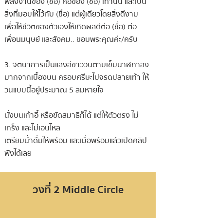
พลังงานของ (ชื่อ) คือของ (ชื่อ) เท่านั้น และเป็น
สิ่งที่มอบให้ไว้กับ (ชื่อ) แต่ผู้เดียวโดยสิ่งดีงาม
เพื่อให้ชีวิตของตัวเองให้เกิดผลดีต่อ (ชื่อ) ต่อ
เพื่อนมนุษย์ และสังคม.. ขอบพระคุณค่ะ/ครับ
3. จิตนาการเป็นแสงสีขาววนตามเข็มนาฬิกาลง
มากจากเบื้องบน ครอบศรีษะไปจรดปลายเท้า ให้
วนแบบนี้อยู่ประมาณ 5 ลมหายใจ
นั่งบนเก้าอี้ หรือขัดสมาธิก็ได้ แต่ให้ตัวตรง ไม่
เกร็ง และไม่เอนไหล
เตรียมน้ำดื่มให้พร้อม
และเมื่อ
พร้อมแล้วเปิดคลิป
ฟังได้เลย
วงที่ 2 Middle Circle