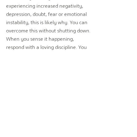
experiencing increased negativity,
depression, doubt, fear or emotional
instability, this is likely why. You can
overcome this without shutting down.
When you sense it happening,
respond with a loving discipline. You
might meditate, journal, dance, create
art, listen to music, exercise, have a
bath, or spend time in nature to bring
yourself back to balance. This ray has
a special connection to the arts and
guides you to create. You are
encouraged to trust your own
creativity, to enjoy it and use it to
help heal yourself and perhaps others
too.