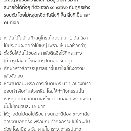
วิญญาณของเราใช้ในการอยู่ในโลก 3D ให้
สบายใจได้ทั้งๆ ที่ตัวเองก็ sensitive กับทุกอย่าง
รอบตัว โดยไม่หงุดหงิดกันสิ่งที่เห็น สิ่งที่เป็น และ
คนที่เจอ
หาต้นไม้ในบ้านที่แลดูโทรมโคตรๆ มา 1 ต้น (เอา
ไม้ประดับจะดีกว่าไม้ใหญ่ เพราะ เห็นผลเร็วกว่า)
ตั้งชื่อให้ต้นไม้ของเรา แล้วติดชื่อไว้ที่กระถาง
(ถ่ายรูปส่งมาให้เพื่อนๆ ในกลุ่มเรียนดู)
ศึกษาหาวิธีการอนุบาลเขาขึ้นมาใหม่ให้งดงาม
แล้วจัดเลย
หางานศิลปะ หรือ การเล่นดนตรี มา 1 อย่างที่เรา
ชอบทำ คือทำแล้วเพลิน โดยให้ทำกิจกรรมนั้น
หลังดูแลต้นไม้ทันที และใช้เวลากันสิ่งที่เพลิดเพลิน
นั้นไม่เกินวันละ 15 นาที
ให้ดูแลต้นไม้ต่อไปเรื่อยๆ จนกว่านี้น้องเขาจะกลับ
สวยงามอีกครั้ง พร้อมกับทำกิจกรรมในข้อ 4 ไป
ด้วย โดยเมื่อ 5 วัน ผ่านไป เราจะถ่ายรูปมาดู