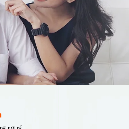
a
สัมพันธ์