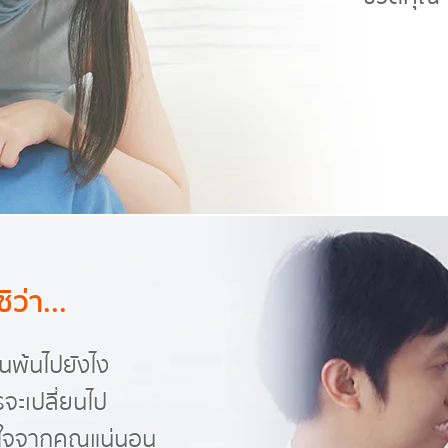
ว่า...
านพ้นไปยังไง
รจะเปลี่ยนไป
ยนใจจากคุณแน่นอน