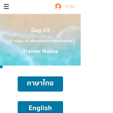
Trainer Nalisa
เข้าสู่ระบบ
Day 19
| 21 days of abundance meditation |
Trainer Nalisa