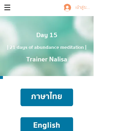
Trainer Nalisa
เข้าสู่ระบบ
Day 15
| 21 days of abundance meditation |
Trainer Nalisa